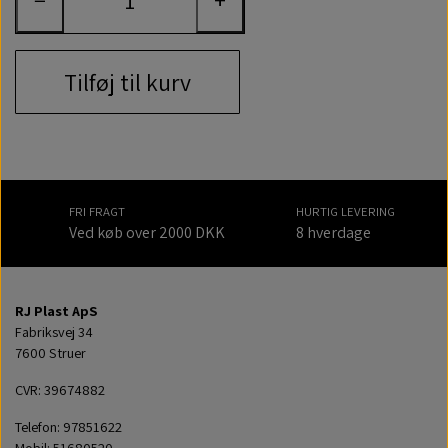
−
+
Tilføj til kurv
FRI FRAGT
HURTIG LEVERING
Ved køb over 2000 DKK
8 hverdage
RJ Plast ApS
Fabriksvej 34
7600 Struer
CVR: 39674882
Telefon: 97851622
Mobil: 51680520