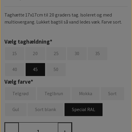
Taghætte 17x17cm til 20 graders tag. Isoleret og med
multiovergang. Lukket bagtil så vand ledes væk. Farve sort.
Vælg taghældning*
15
20
25
30
35
40
45
50
Vælg farve*
Telgrød
Teglbrun
Mokka
Sort
Gul
Sort blank
Special RAL