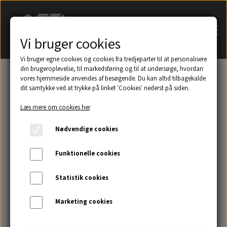
Vi bruger cookies
Vi bruger egne cookies og cookies fra tredjeparter til at personalisere
din brugeroplevelse, til markedsføring og til at undersøge, hvordan
vores hjemmeside anvendes af besøgende. Du kan altid tilbagekalde
dit samtykke ved at trykke på linket 'Cookies' nederst på siden.
Søg på navn af tagsten
Læs mere om cookies her
Et udsnit af eksempler på taghætter mm.
Nødvendige cookies
Galleri
Funktionelle cookies
Statistik cookies
Kontakt
Marketing cookies
Om os