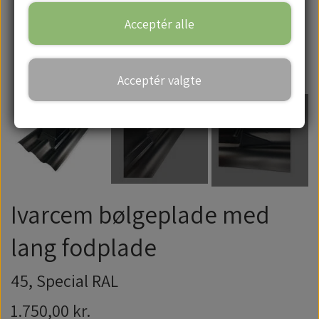
Acceptér alle
Handelsbetingelser
Acceptér valgte
Ivarcem bølgeplade med
lang fodplade
45, Special RAL
1.750,00 kr.