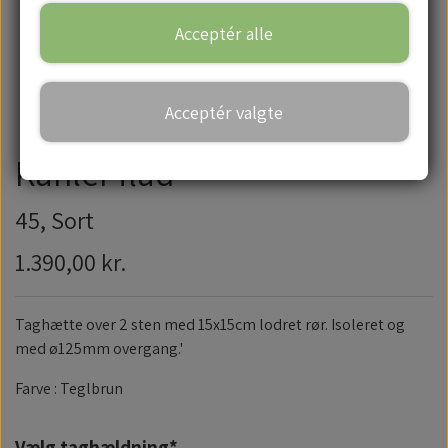
Acceptér alle
Handelsbetingelser
Acceptér valgte
Kähler flad
45, Sort
1.390,00 kr.
Taghætte over 2 sten med 15x15cm lodret rør. Isoleret og
med ø125mm overgang.'
Farve : Teglbrun
Vælg taghældning*