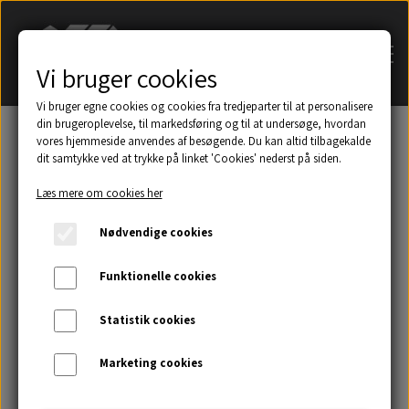
Vi bruger cookies
Vi bruger egne cookies og cookies fra tredjeparter til at personalisere
din brugeroplevelse, til markedsføring og til at undersøge, hvordan
vores hjemmeside anvendes af besøgende. Du kan altid tilbagekalde
dit samtykke ved at trykke på linket 'Cookies' nederst på siden.
Søg på navn af tagsten
Læs mere om cookies her
Et udsnit af eksempler på taghætter mm.
Nødvendige cookies
Galleri
Funktionelle cookies
Statistik cookies
Kontakt
Marketing cookies
Om os