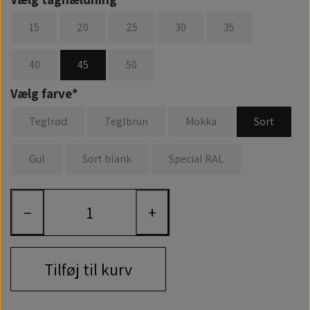
15
20
25
30
35
40
45
50
Vælg farve*
Teglrød
Teglbrun
Mokka
Sort
Gul
Sort blank
Special RAL
−
+
Tilføj til kurv