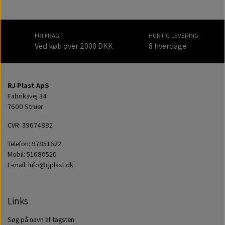
FRI FRAGT
HURTIG LEVERING
Ved køb over 2000 DKK
8 hverdage
RJ Plast ApS
Fabriksvej 34
7600 Struer
CVR: 39674882
Telefon: 97851622
Mobil: 51680520
E-mail: info@rjplast.dk
Links
Søg på navn af tagsten