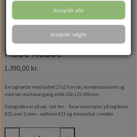
Acceptér alle
Handelsbetingelser
Acceptér valgte
Måde Maade
1.390,00 kr.
En taghætte med lodret 17x17cm rør, kondensisoleret og
med løs multiovergang ø160-150-125-100mm.
Fotografen er på vej - vist her - farve eksempler på teglbrun
K21 over 2 sten - rødbrun K21 og kineserhat i mokka