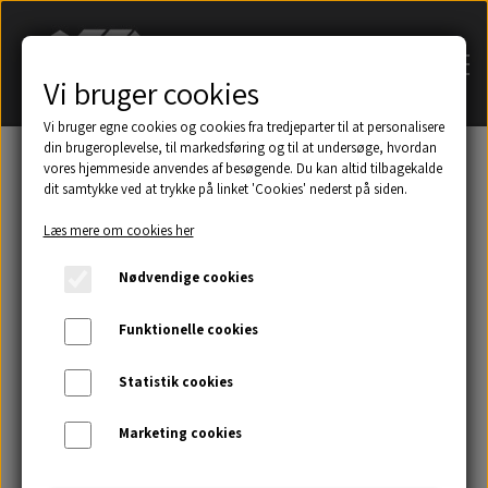
Vi bruger cookies
Vi bruger egne cookies og cookies fra tredjeparter til at personalisere
din brugeroplevelse, til markedsføring og til at undersøge, hvordan
vores hjemmeside anvendes af besøgende. Du kan altid tilbagekalde
dit samtykke ved at trykke på linket 'Cookies' nederst på siden.
Søg på navn af tagsten
Læs mere om cookies her
Et udsnit af eksempler på taghætter mm.
Nødvendige cookies
Galleri
Funktionelle cookies
Statistik cookies
Kontakt
Marketing cookies
Om os