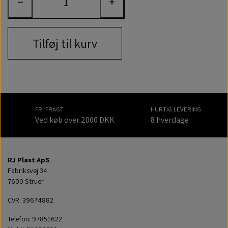
−
+
Tilføj til kurv
FRI FRAGT
HURTIG LEVERING
Ved køb over 2000 DKK
8 hverdage
RJ Plast ApS
Fabriksvej 34
7600 Struer
CVR: 39674882
Telefon: 97851622