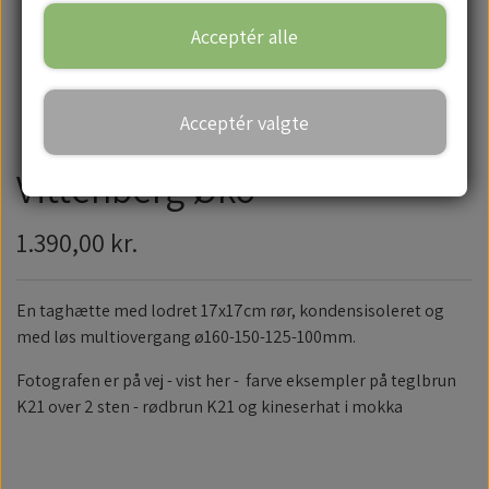
Acceptér alle
Handelsbetingelser
Acceptér valgte
Vittenberg Øko
1.390,00 kr.
En taghætte med lodret 17x17cm rør, kondensisoleret og
med løs multiovergang ø160-150-125-100mm.
Fotografen er på vej - vist her - farve eksempler på teglbrun
K21 over 2 sten - rødbrun K21 og kineserhat i mokka