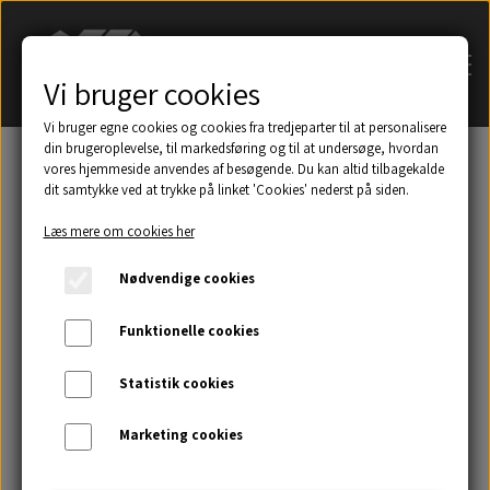
Vi bruger cookies
Vi bruger egne cookies og cookies fra tredjeparter til at personalisere
din brugeroplevelse, til markedsføring og til at undersøge, hvordan
vores hjemmeside anvendes af besøgende. Du kan altid tilbagekalde
dit samtykke ved at trykke på linket 'Cookies' nederst på siden.
Søg på navn af tagsten
Læs mere om cookies her
Et udsnit af eksempler på taghætter mm.
Nødvendige cookies
Galleri
Funktionelle cookies
Statistik cookies
Kontakt
Marketing cookies
Om os