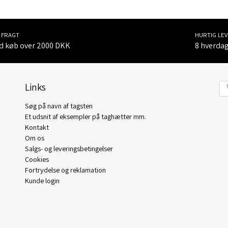
I FRAGT
HURTIG LE
d køb over 2000 DKK
8 hverda
Links
Søg på navn af tagsten
Et udsnit af eksempler på taghætter mm.
Kontakt
Om os
Salgs- og leveringsbetingelser
Cookies
Fortrydelse og reklamation
Kunde login