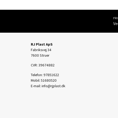
FR
Ve
RJ Plast ApS
Fabriksvej 34
7600 Struer
CVR: 39674882
Telefon: 97851622
Mobil: 51680520
E-mail: info@rjplast.dk