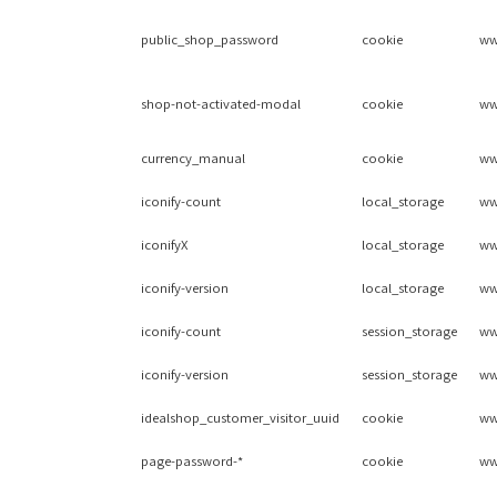
public_shop_password
cookie
ww
shop-not-activated-modal
cookie
ww
currency_manual
cookie
ww
iconify-count
local_storage
ww
iconifyX
local_storage
ww
iconify-version
local_storage
ww
iconify-count
session_storage
ww
iconify-version
session_storage
ww
idealshop_customer_visitor_uuid
cookie
ww
page-password-*
cookie
ww