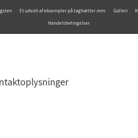
agsten
Et udsnit af eksempler på taghætter mm.
Galleri
K
Handelsbetingelser
ntaktoplysninger