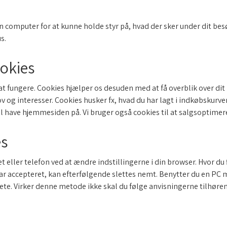
din computer for at kunne holde styr på, hvad der sker under dit 
s.
okies
at fungere. Cookies hjælper os desuden med at få overblik over di
og interesser. Cookies husker fx, hvad du har lagt i indkøbskurve
vil have hjemmesiden på. Vi bruger også cookies til at salgsoptim
es
t eller telefon ved at ændre indstillingerne i din browser. Hvor du
r accepteret, kan efterfølgende slettes nemt. Benytter du en PC m
ete. Virker denne metode ikke skal du følge anvisningerne tilhøre