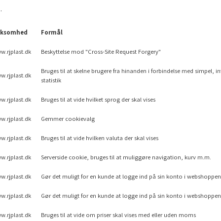
.
rksomhed
Formål
w.rjplast.dk
Beskyttelse mod "Cross-Site Request Forgery"
Bruges til at skelne brugere fra hinanden i forbindelse med simpel, in
w.rjplast.dk
statistik
w.rjplast.dk
Bruges til at vide hvilket sprog der skal vises
w.rjplast.dk
Gemmer cookievalg
w.rjplast.dk
Bruges til at vide hvilken valuta der skal vises
w.rjplast.dk
Serverside cookie, bruges til at muliggøre navigation, kurv m.m.
w.rjplast.dk
Gør det muligt for en kunde at logge ind på sin konto i webshoppen
w.rjplast.dk
Gør det muligt for en kunde at logge ind på sin konto i webshoppen
w.rjplast.dk
Bruges til at vide om priser skal vises med eller uden moms