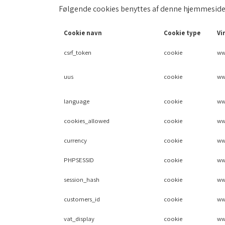
Følgende cookies benyttes af denne hjemmeside
Cookie navn
Cookie type
Vi
csrf_token
cookie
ww
uus
cookie
ww
language
cookie
ww
cookies_allowed
cookie
ww
currency
cookie
ww
PHPSESSID
cookie
ww
session_hash
cookie
ww
customers_id
cookie
ww
vat_display
cookie
ww