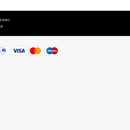
VERING
ge