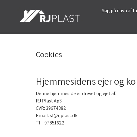
Søg på navn af t
Cookies
Hjemmesidens ejer og ko
Denne hjemmeside er drevet og ejet af:
RJ Plast ApS
CVR: 39674882
Email: sl@rjplast.dk
Tlf.: 97851622