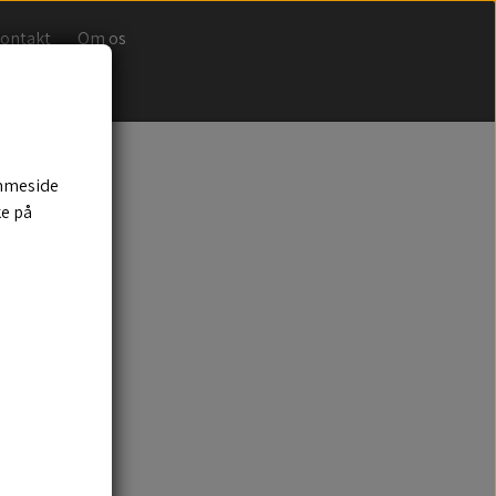
ontakt
Om os
emmeside
ke på