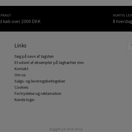
I FRAGT
HURTIG LE
d køb over 2000 DKK
8 hverda
Links
Søg på navn af tagsten
Et udsnit af eksempler på taghætter mm.
Kontakt
Om os
Salgs- og leveringsbetingelser
Cookies
Fortrydelse og reklamation
Kunde login
Bygget på
ideal.shop