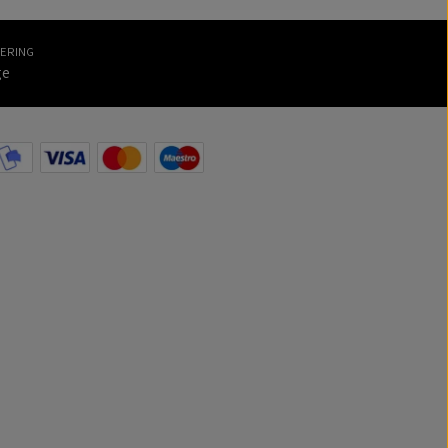
VERING
ge