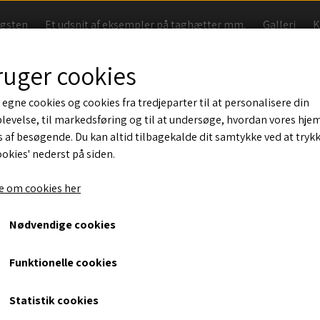
agsten
Et udsnit af eksempler på taghætter mm.
Galleri
K
Handelsbetingelser
ruger cookies
 egne cookies og cookies fra tredjeparter til at personalisere din
levelse, til markedsføring og til at undersøge, hvordan vores hj
 af besøgende. Du kan altid tilbagekalde dit samtykke ved at tryk
ookies' nederst på siden.
rdrenummer *
 om cookies her
Nødvendige cookies
-mail *
Funktionelle cookies
Fortsæt
Statistik cookies