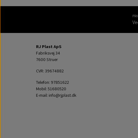
FR
Ve
RJ Plast ApS
Fabriksvej 34
7600 Struer
CVR: 39674882
Telefon: 97851622
Mobil: 51680520
E-mail: info@rjplast.dk