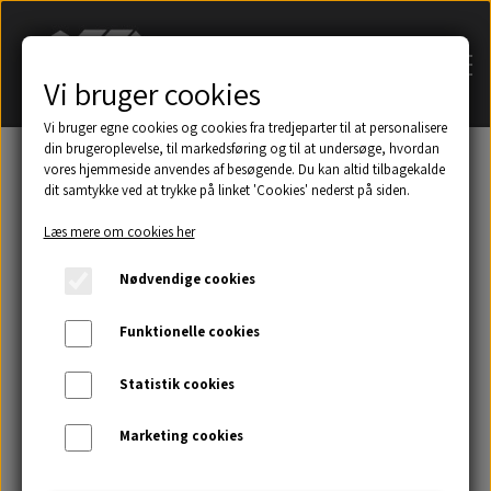
Vi bruger cookies
Vi bruger egne cookies og cookies fra tredjeparter til at personalisere
din brugeroplevelse, til markedsføring og til at undersøge, hvordan
vores hjemmeside anvendes af besøgende. Du kan altid tilbagekalde
dit samtykke ved at trykke på linket 'Cookies' nederst på siden.
Søg på navn af tagsten
Læs mere om cookies her
Et udsnit af eksempler på taghætter mm.
Nødvendige cookies
Galleri
Funktionelle cookies
Statistik cookies
Kontakt
Marketing cookies
Om os