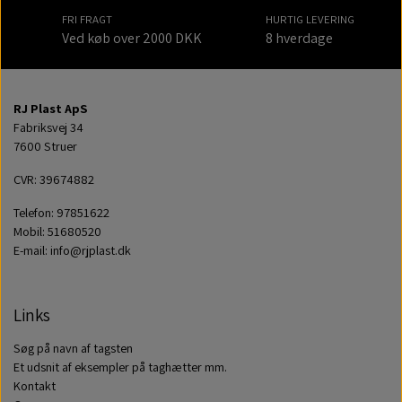
FRI FRAGT
HURTIG LEVERING
Ved køb over 2000 DKK
8 hverdage
RJ Plast ApS
Fabriksvej 34
7600 Struer
CVR: 39674882
Telefon: 97851622
Mobil: 51680520
E-mail: info@rjplast.dk
Links
Søg på navn af tagsten
Et udsnit af eksempler på taghætter mm.
Kontakt