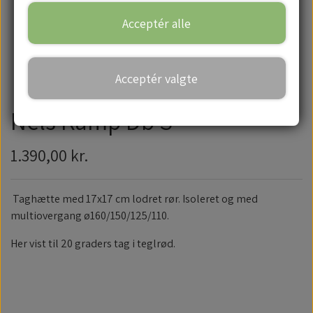
Acceptér alle
Handelsbetingelser
Acceptér valgte
Nels Kamp Db S
1.390,00 kr.
Taghætte med 17x17 cm lodret rør. Isoleret og med
multiovergang ø160/150/125/110.
Her vist til 20 graders tag i teglrød.