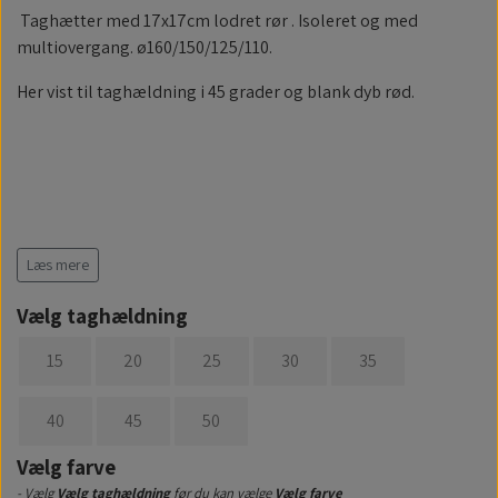
Taghætter med 17x17cm lodret rør . Isoleret og med
multiovergang. ø160/150/125/110.
Her vist til taghældning i 45 grader og blank dyb rød.
Læs mere
Vælg taghældning
15
20
25
30
35
40
45
50
Vælg farve
- Vælg
Vælg taghældning
før du kan vælge
Vælg farve