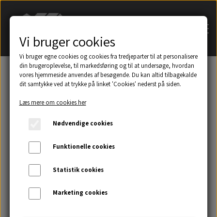
Vi bruger cookies
Vi bruger egne cookies og cookies fra tredjeparter til at personalisere
din brugeroplevelse, til markedsføring og til at undersøge, hvordan
vores hjemmeside anvendes af besøgende. Du kan altid tilbagekalde
dit samtykke ved at trykke på linket 'Cookies' nederst på siden.
Søg på navn af tagsten
Læs mere om cookies her
Et udsnit af eksempler på taghætter mm.
Nødvendige cookies
Galleri
Funktionelle cookies
Statistik cookies
Kontakt
Marketing cookies
Om os