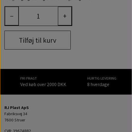
−
+
Tilføj til kurv
FRI FRAGT
HURTIG LEVERING
Ved køb over 2000 DKK
8 hverdage
RJ Plast ApS
Fabriksvej 34
7600 Struer
CVR: 39674882