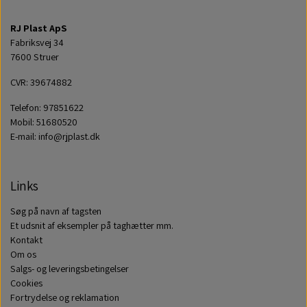
RJ Plast ApS
Fabriksvej 34
7600 Struer
CVR: 39674882
Telefon: 97851622
Mobil: 51680520
E-mail: info@rjplast.dk
Links
Søg på navn af tagsten
Et udsnit af eksempler på taghætter mm.
Kontakt
Om os
Salgs- og leveringsbetingelser
Cookies
Fortrydelse og reklamation