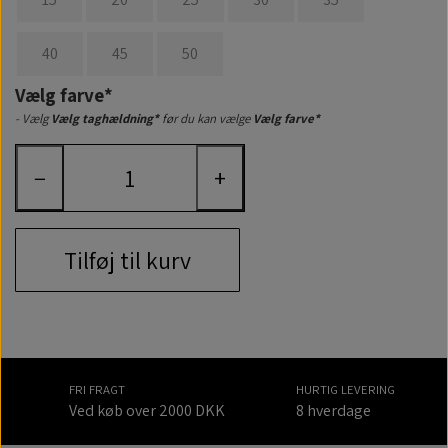
40
45
50
Vælg farve*
- Vælg
Vælg taghældning*
før du kan vælge
Vælg farve*
−
+
Tilføj til kurv
FRI FRAGT
HURTIG LEVERING
Ved køb over 2000 DKK
8 hverdage