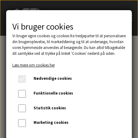
Vi bruger cookies
Vi bruger egne cookies og cookies fra tredjeparter til at personalisere
din brugeroplevelse, til markedsføring og til at undersøge, hvordan
vores hjemmeside anvendes af besøgende. Du kan altid tilbagekalde
dit samtykke ved at trykke på linket 'Cookies' nederst på siden.
Søg på navn af tagsten
Læs mere om cookies her
Et udsnit af eksempler på taghætter mm.
Nødvendige cookies
Galleri
Funktionelle cookies
Statistik cookies
Kontakt
Marketing cookies
Om os