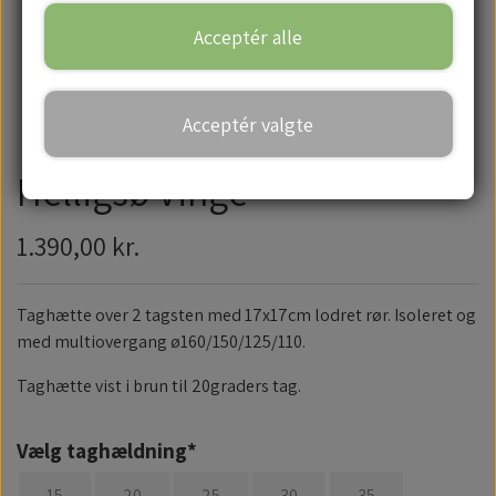
Acceptér alle
Handelsbetingelser
Acceptér valgte
Helligsø Vinge
1.390,00 kr.
Taghætte over 2 tagsten med 17x17cm lodret rør. Isoleret og
med multiovergang ø160/150/125/110.
Taghætte vist i brun til 20graders tag.
Vælg taghældning*
15
20
25
30
35