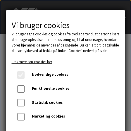
Vi bruger cookies
Vi bruger egne cookies og cookies fra tredjeparter til at personalisere
din brugeroplevelse, til markedsføring og til at undersøge, hvordan
vores hjemmeside anvendes af besøgende. Du kan altid tilbagekalde
dit samtykke ved at trykke på linket 'Cookies' nederst på siden.
Søg på navn af tagsten
Læs mere om cookies her
Et udsnit af eksempler på taghætter mm.
Nødvendige cookies
Galleri
Funktionelle cookies
Statistik cookies
Kontakt
Marketing cookies
Om os