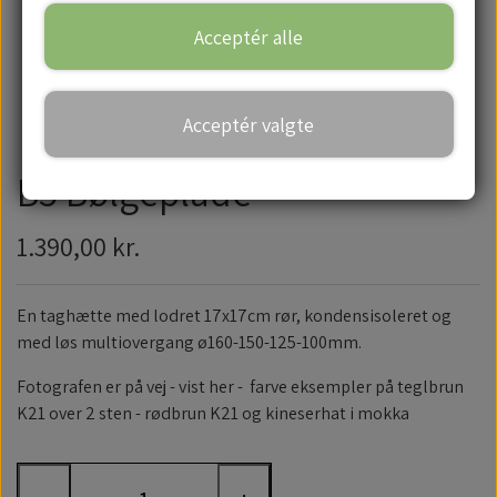
Acceptér alle
Handelsbetingelser
Acceptér valgte
B5 Bølgeplade
1.390,00 kr.
En taghætte med lodret 17x17cm rør, kondensisoleret og
med løs multiovergang ø160-150-125-100mm.
Fotografen er på vej - vist her - farve eksempler på teglbrun
K21 over 2 sten - rødbrun K21 og kineserhat i mokka