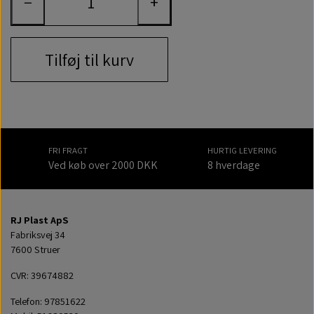
−
+
Tilføj til kurv
FRI FRAGT
HURTIG LEVERING
Ved køb over 2000 DKK
8 hverdage
RJ Plast ApS
Fabriksvej 34
7600 Struer
CVR: 39674882
Telefon: 97851622