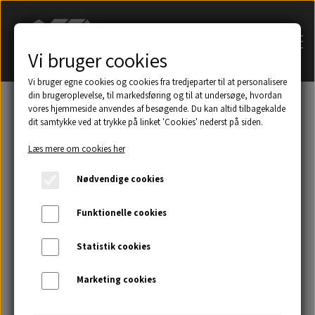
Vi bruger cookies
Vi bruger egne cookies og cookies fra tredjeparter til at personalisere
din brugeroplevelse, til markedsføring og til at undersøge, hvordan
vores hjemmeside anvendes af besøgende. Du kan altid tilbagekalde
dit samtykke ved at trykke på linket 'Cookies' nederst på siden.
Søg på navn af tagsten
Læs mere om cookies her
Et udsnit af eksempler på taghætter mm.
Nødvendige cookies
Galleri
Funktionelle cookies
Statistik cookies
Kontakt
Marketing cookies
Om os