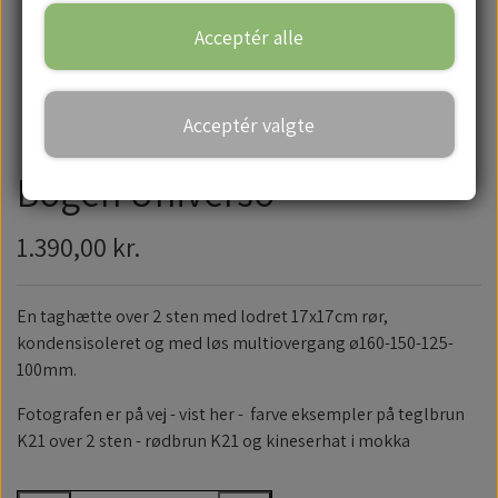
Acceptér alle
Handelsbetingelser
Acceptér valgte
Bogen Universo
1.390,00 kr.
En taghætte over 2 sten med lodret 17x17cm rør,
kondensisoleret og med løs multiovergang ø160-150-125-
100mm.
Fotografen er på vej - vist her - farve eksempler på teglbrun
K21 over 2 sten - rødbrun K21 og kineserhat i mokka