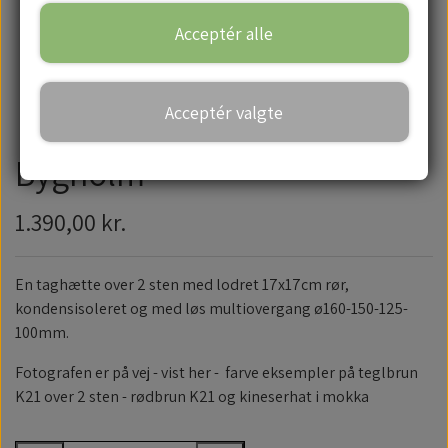
Acceptér alle
Handelsbetingelser
Acceptér valgte
Bygholm
1.390,00 kr.
En taghætte over 2 sten med lodret 17x17cm rør,
kondensisoleret og med løs multiovergang ø160-150-125-
100mm.
Fotografen er på vej - vist her - farve eksempler på teglbrun
K21 over 2 sten - rødbrun K21 og kineserhat i mokka