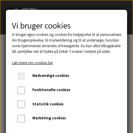
Vi bruger cookies
Vi bruger egne cookies og cookies fra tredjeparter til at personalisere
din brugeroplevelse, til markedsføring og til at undersøge, hvordan
vores hjemmeside anvendes af besøgende. Du kan altid tilbagekalde
dit samtykke ved at trykke på linket 'Cookies' nederst på siden.
Søg på navn af tagsten
Læs mere om cookies her
Et udsnit af eksempler på taghætter mm.
Nødvendige cookies
Galleri
Funktionelle cookies
Statistik cookies
Kontakt
Marketing cookies
Om os