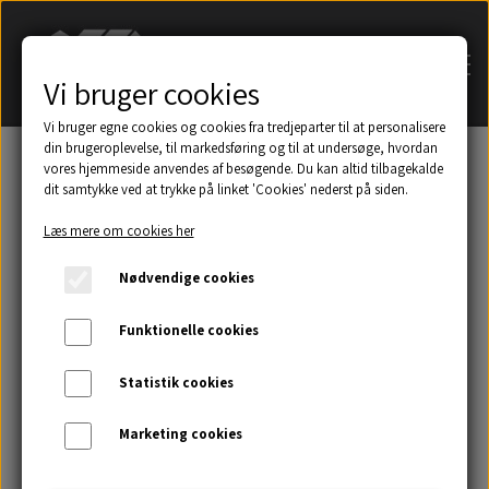
Vi bruger cookies
Vi bruger egne cookies og cookies fra tredjeparter til at personalisere
din brugeroplevelse, til markedsføring og til at undersøge, hvordan
vores hjemmeside anvendes af besøgende. Du kan altid tilbagekalde
dit samtykke ved at trykke på linket 'Cookies' nederst på siden.
Søg på navn af tagsten
Læs mere om cookies her
Et udsnit af eksempler på taghætter mm.
Nødvendige cookies
Galleri
Funktionelle cookies
Statistik cookies
Kontakt
Marketing cookies
Om os