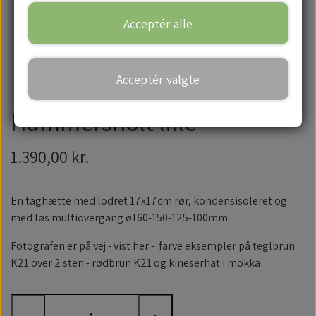
Acceptér alle
Handelsbetingelser
Acceptér valgte
Hammersholt lille
1.390,00 kr.
En taghætte med lodret 17x17cm rør, kondensisoleret og
med løs multiovergang ø160-150-125-100mm.
Fotografen er på vej - vist her - farve eksempler på teglbrun
K21 over 2 sten - rødbrun K21 og kineserhat i mokka