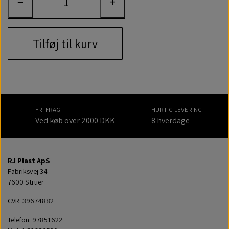
−
+
Tilføj til kurv
FRI FRAGT
HURTIG LEVERING
Ved køb over 2000 DKK
8 hverdage
RJ Plast ApS
Fabriksvej 34
7600 Struer
CVR: 39674882
Telefon: 97851622