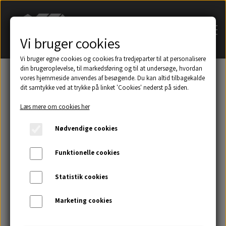
Vi bruger cookies
Vi bruger egne cookies og cookies fra tredjeparter til at personalisere
din brugeroplevelse, til markedsføring og til at undersøge, hvordan
vores hjemmeside anvendes af besøgende. Du kan altid tilbagekalde
dit samtykke ved at trykke på linket 'Cookies' nederst på siden.
Søg på navn af tagsten
Læs mere om cookies her
Et udsnit af eksempler på taghætter mm.
Nødvendige cookies
Galleri
Funktionelle cookies
Statistik cookies
Kontakt
Marketing cookies
Om os