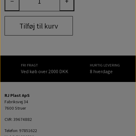
−
+
Tilføj til kurv
FRI FRAGT
HURTIG LEVERING
Ved køb over 2000 DKK
8 hverdage
RJ Plast ApS
Fabriksvej 34
7600 Struer
CVR: 39674882
Telefon: 97851622