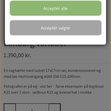
Acceptér alle
Handelsbetingelser
Acceptér valgte
Limburg Variabel
1.390,00 kr.
En taghætte med lodret 17x17cm rør, kondensisoleret og
med løs multiovergang ø160-150-125-100mm.
Fotografen er på vej - vist her - farve eksempler på teglbrun
K21 over 2 sten - rødbrun K21 og kineserhat i mokka