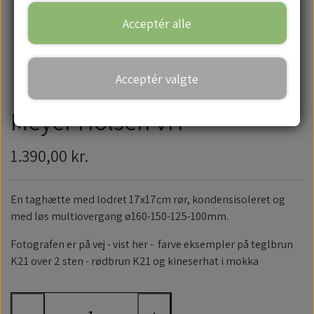
Acceptér alle
Handelsbetingelser
Acceptér valgte
Meyer Holsen VH
1.390,00 kr.
En taghætte med lodret 17x17cm rør, kondensisoleret og
med løs multiovergang ø160-150-125-100mm.
Fotografen er på vej - vist her - farve eksempler på teglbrun
K21 over 2 sten - rødbrun K21 og kineserhat i mokka