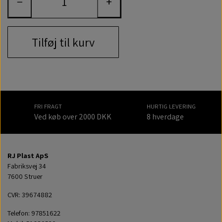
−
+
Tilføj til kurv
FRI FRAGT
HURTIG LEVERING
Ved køb over 2000 DKK
8 hverdage
RJ Plast ApS
Fabriksvej 34
7600 Struer
CVR: 39674882
Telefon: 97851622