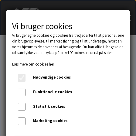
Vi bruger cookies
Vi bruger egne cookies og cookies fra tredjeparter til at personalisere
din brugeroplevelse, til markedsføring og til at undersøge, hvordan
vores hjemmeside anvendes af besøgende. Du kan altid tilbagekalde
dit samtykke ved at trykke på linket 'Cookies' nederst på siden.
Søg på navn af tagsten
Læs mere om cookies her
Et udsnit af eksempler på taghætter mm.
Nødvendige cookies
Galleri
Funktionelle cookies
Statistik cookies
Kontakt
Marketing cookies
Om os