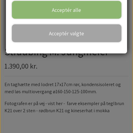
Acceptér alle
Handelsbetingelser
Acceptér valgte
Straubing M. Jungmeier
1.390,00 kr.
En taghætte med lodret 17x17cm rør, kondensisoleret og
med løs multiovergang ø160-150-125-100mm.
Fotografen er på vej - vist her - farve eksempler på teglbrun
K21 over 2 sten - rødbrun K21 og kineserhat i mokka