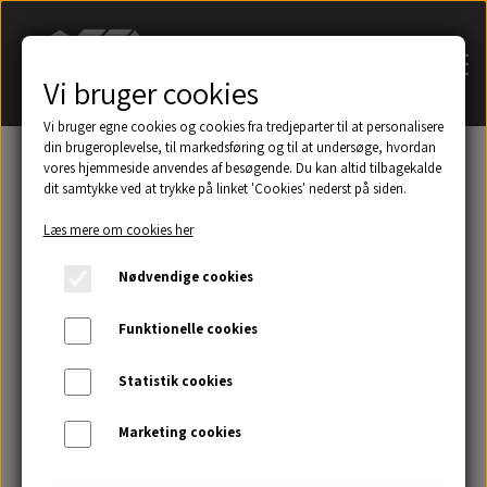
Vi bruger cookies
Vi bruger egne cookies og cookies fra tredjeparter til at personalisere
din brugeroplevelse, til markedsføring og til at undersøge, hvordan
vores hjemmeside anvendes af besøgende. Du kan altid tilbagekalde
dit samtykke ved at trykke på linket 'Cookies' nederst på siden.
Søg på navn af tagsten
Læs mere om cookies her
Et udsnit af eksempler på taghætter mm.
Nødvendige cookies
Galleri
Funktionelle cookies
Statistik cookies
Kontakt
Marketing cookies
Om os