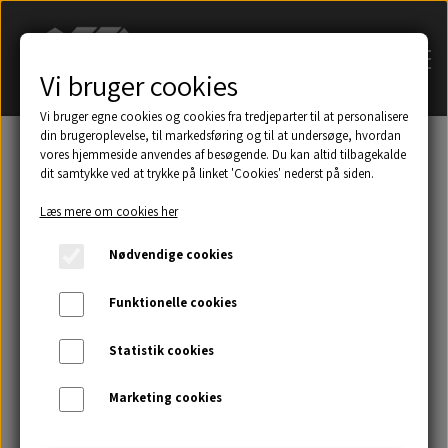
Vi bruger cookies
Vi bruger egne cookies og cookies fra tredjeparter til at personalisere
din brugeroplevelse, til markedsføring og til at undersøge, hvordan
vores hjemmeside anvendes af besøgende. Du kan altid tilbagekalde
dit samtykke ved at trykke på linket 'Cookies' nederst på siden.
Søg på navn af tagsten
Læs mere om cookies her
Et udsnit af eksempler på taghætter mm.
Nødvendige cookies
Galleri
Funktionelle cookies
Statistik cookies
Kontakt
Marketing cookies
Om os