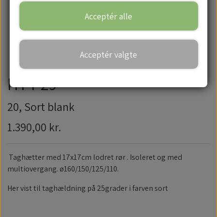
Acceptér alle
Handelsbetingelser
Acceptér valgte
HT P29
20, Sort blank
1.390,00 kr.
Taghætter med 17x17cm lodret rør . Isoleret og med
multiovergang. ø160/150/125/110.
Her vist til taghældning på 25grader i farven sort