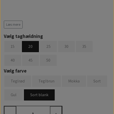
Læs mere
Vælg taghældning
15
20
25
30
35
40
45
50
Vælg farve
Teglrød
Teglbrun
Mokka
Sort
Gul
Sort blank