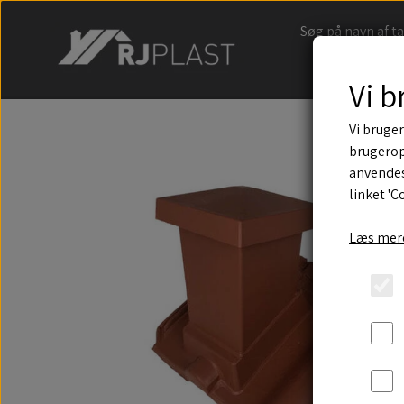
Søg på navn af t
Vi b
Vi bruger
brugerop
anvendes
linket 'C
Læs mere