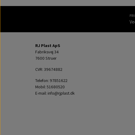
FR
Ve
RJ Plast ApS
Fabriksvej 34
7600 Struer
CVR: 39674882
Telefon: 97851622
Mobil: 51680520
E-mail: info@rjplast.dk