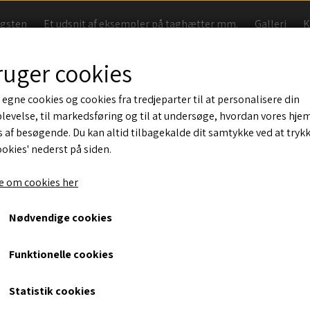
agsten
Et udsnit af eksempler på taghætter mm.
Galleri
K
Handelsbetingelser
ruger cookies
 egne cookies og cookies fra tredjeparter til at personalisere din
levelse, til markedsføring og til at undersøge, hvordan vores hj
Kürtjens
 af besøgende. Du kan altid tilbagekalde dit samtykke ved at tryk
ookies' nederst på siden.
30, Sort blank
 om cookies her
1.390,00 kr.
Nødvendige cookies
Taghætter med 17x17cm lodret rør . Isoleret og med multio
Funktionelle cookies
Her vist til taghældning 35grader i teglrød
Statistik cookies