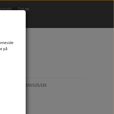
ontakt
Om os
emmeside
ke på
vergang. ø160/150/125/110.