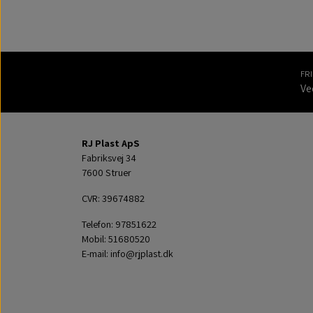
FR
Ve
RJ Plast ApS
Fabriksvej 34
7600 Struer
CVR: 39674882
Telefon: 97851622
Mobil: 51680520
E-mail: info@rjplast.dk