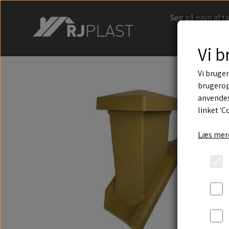
Søg på navn af t
Vi b
Vi bruger
brugerop
anvendes
linket 'C
Læs mere