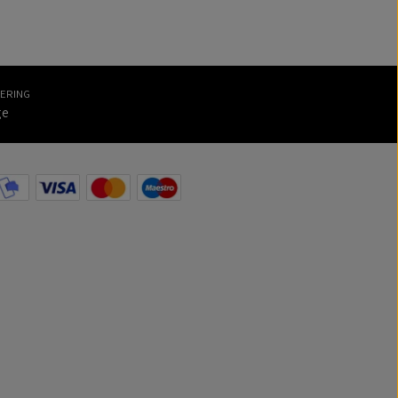
VERING
ge