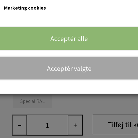
Teglbrun NCS S6010-Y30R
Marketing cookies
Mokka Beton NCS S7010-Y70R
Brun 3 NCS S7005-Y50R
Læs mere
Acceptér alle
Rødbrun 103 NCS S6030-Y60R
Vælg taghældning*
Teglrød NCS S4040-Y70R
15
20
25
30
35
40
Acceptér valgte
Vælg farve*
Teglrød
Teglbrun
Mokka
Sort
Special RAL
Tilføj til 
−
+