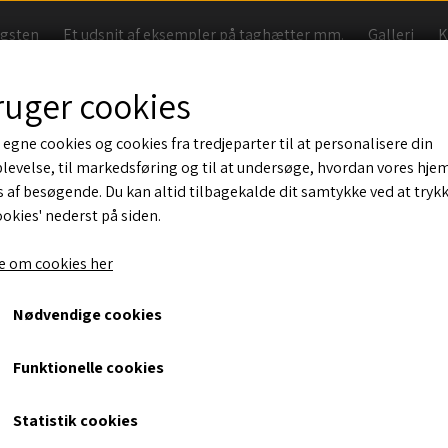
agsten
Et udsnit af eksempler på taghætter mm.
Galleri
K
Handelsbetingelser
ruger cookies
 egne cookies og cookies fra tredjeparter til at personalisere din
levelse, til markedsføring og til at undersøge, hvordan vores hj
Dantegl Gammel Dansk tagh
 af besøgende. Du kan altid tilbagekalde dit samtykke ved at tryk
ookies' nederst på siden.
35, Gul
 om cookies her
1.390,00 kr.
Nødvendige cookies
Taghætte på én sten med 15x15cm lodret rør. Isoleret og m
Funktionelle cookies
Taghætte vist til 45 graders tag i gul.
Vores mest brugte farver i NCS farvekoder
Statistik cookies