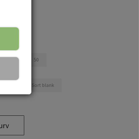
45
50
Gul
Sort blank
kurv