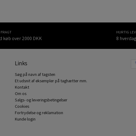
I FRAGT
HURTIG LE
d køb over 2000 DKK
8 hverda
Links
Søg på navn af tagsten
Et udsnit af eksempler på taghætter mm.
Kontakt
Om os
Salgs- og leveringsbetingelser
Cookies
Fortrydelse og reklamation
Kunde login