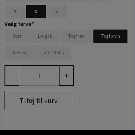
40
45
50
Vælg farve*
Sort
Lys grå
Teglrød
Teglbrun
Mokka
Sort blank
−
+
Tilføj til kurv