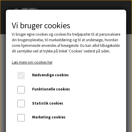
Vi bruger cookies
Vi bruger egne cookies og cookies fra tredjeparter til at personalisere
din brugeroplevelse, til markedsføring og til at undersøge, hvordan
vores hjemmeside anvendes af besøgende. Du kan altid tilbagekalde
dit samtykke ved at trykke på linket 'Cookies' nederst på siden.
Søg på navn af tagsten
Læs mere om cookies her
Et udsnit af eksempler på taghætter mm.
Nødvendige cookies
Galleri
Funktionelle cookies
Statistik cookies
Kontakt
Marketing cookies
Om os