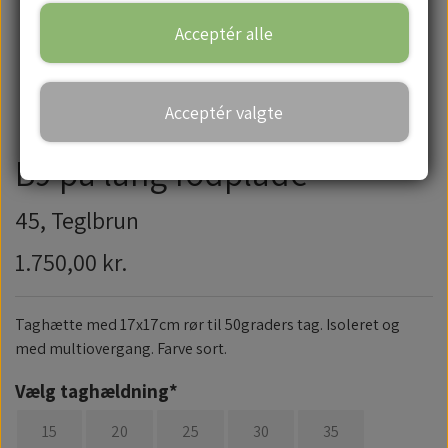
Acceptér alle
Handelsbetingelser
Acceptér valgte
B9 på lang fodplade
45, Teglbrun
1.750,00 kr.
Taghætte med 17x17cm rør til 50graders tag. Isoleret og
med multiovergang. Farve sort.
Vælg taghældning*
15
20
25
30
35