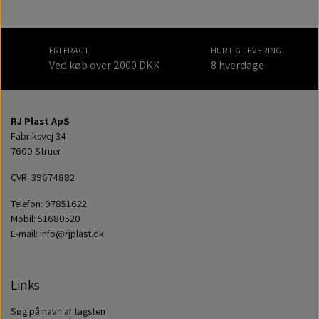
FRI FRAGT
HURTIG LEVERING
Ved køb over 2000 DKK
8 hverdage
RJ Plast ApS
Fabriksvej 34
7600 Struer
CVR: 39674882
Telefon: 97851622
Mobil: 51680520
E-mail: info@rjplast.dk
Links
Søg på navn af tagsten