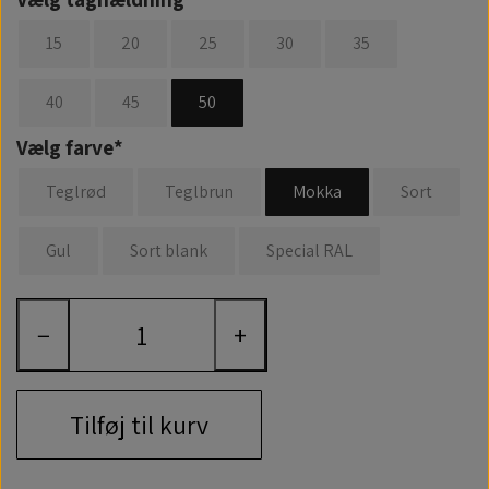
15
20
25
30
35
40
45
50
Vælg farve*
Teglrød
Teglbrun
Mokka
Sort
Gul
Sort blank
Special RAL
−
+
Tilføj til kurv