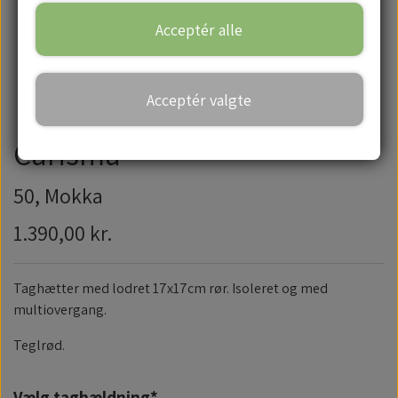
Acceptér alle
Handelsbetingelser
Acceptér valgte
Carisma
50, Mokka
1.390,00 kr.
Taghætter med lodret 17x17cm rør. Isoleret og med
multiovergang.
Teglrød.
Vælg taghældning*