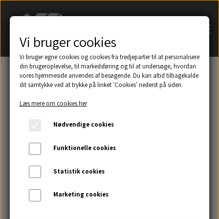
Vi bruger cookies
Vi bruger egne cookies og cookies fra tredjeparter til at personalisere
din brugeroplevelse, til markedsføring og til at undersøge, hvordan
vores hjemmeside anvendes af besøgende. Du kan altid tilbagekalde
dit samtykke ved at trykke på linket 'Cookies' nederst på siden.
Søg på navn af tagsten
Læs mere om cookies her
Et udsnit af eksempler på taghætter mm.
Nødvendige cookies
Galleri
Funktionelle cookies
Statistik cookies
Kontakt
Marketing cookies
Om os