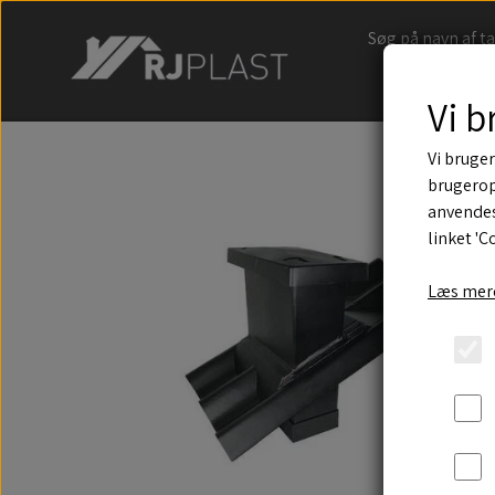
Søg på navn af t
Vi b
Vi bruger
brugerop
anvendes
linket 'C
Læs mere