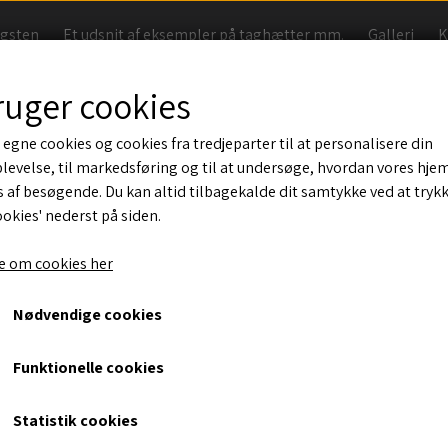
agsten
Et udsnit af eksempler på taghætter mm.
Galleri
K
Handelsbetingelser
ruger cookies
 egne cookies og cookies fra tredjeparter til at personalisere din
levelse, til markedsføring og til at undersøge, hvordan vores hj
B9 med special rør på tværs 
 af besøgende. Du kan altid tilbagekalde dit samtykke ved at tryk
ookies' nederst på siden.
eksisterende rør
 om cookies her
20, Teglbrun
2.650,00 kr.
Nødvendige cookies
Funktionelle cookies
B9 specialtaghætte til eksisterende etagebyggeri. Taghætte 
rør på tværs . Vandet ledes ud til siden bag røret. Farve Sort
Statistik cookies
Vælg taghældning*