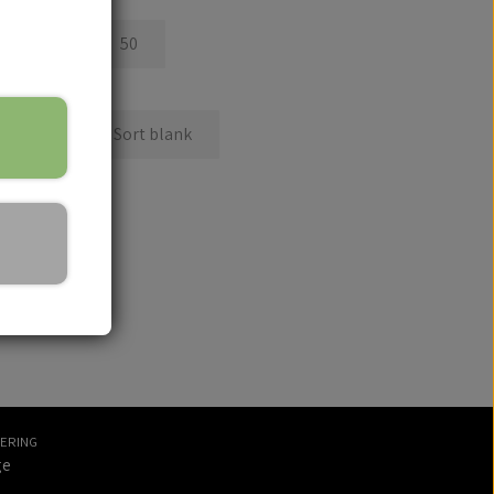
45
50
Gul
Sort blank
kurv
VERING
ge