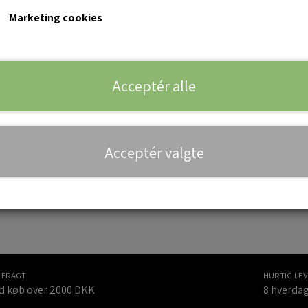
Marketing cookies
15
20
25
30
35
40
Vælg farve*
Acceptér alle
Teglrød
Teglbrun
Mokka
Sort
Special RAL
Acceptér valgte
Tilføj til 
−
+
I FRAGT
HURTIG LE
d køb over 2000 DKK
8 hverda