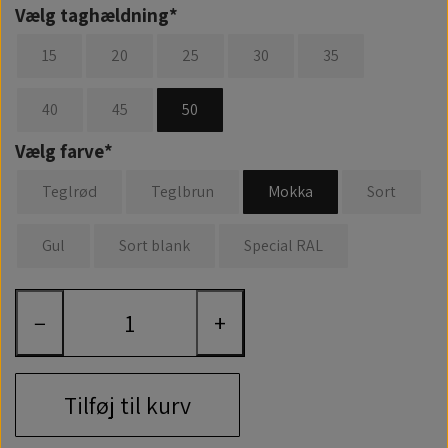
Vælg taghældning*
15
20
25
30
35
40
45
50
Vælg farve*
Teglrød
Teglbrun
Mokka
Sort
Gul
Sort blank
Special RAL
−
+
Tilføj til kurv