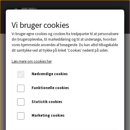
Vi bruger cookies
Vi bruger egne cookies og cookies fra tredjeparter til at personalisere
din brugeroplevelse, til markedsføring og til at undersøge, hvordan
vores hjemmeside anvendes af besøgende. Du kan altid tilbagekalde
dit samtykke ved at trykke på linket 'Cookies' nederst på siden.
Søg på navn af tagsten
Læs mere om cookies her
Et udsnit af eksempler på taghætter mm.
Nødvendige cookies
Galleri
Funktionelle cookies
Statistik cookies
Kontakt
Marketing cookies
Om os