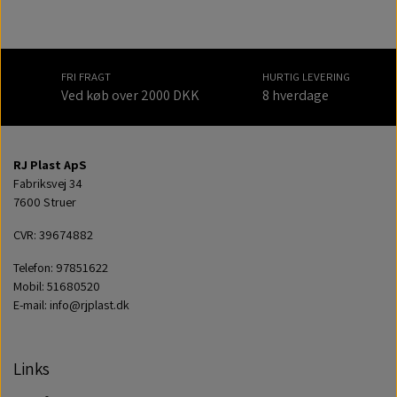
FRI FRAGT
HURTIG LEVERING
Ved køb over 2000 DKK
8 hverdage
RJ Plast ApS
Fabriksvej 34
7600 Struer
CVR: 39674882
Telefon: 97851622
Mobil: 51680520
E-mail: info@rjplast.dk
Links