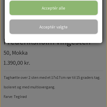
Acceptér alle
Handelsbetingelser
Acceptér valgte
Frederiksholm vingesten
50, Mokka
1.390,00 kr.
Taghætte over 2 sten med et 17x17cm rør til 15 graders tag.
Isoleret og med multiovergang.
Farve: Teglrød