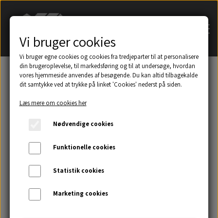
Vi bruger cookies
Vi bruger egne cookies og cookies fra tredjeparter til at personalisere
din brugeroplevelse, til markedsføring og til at undersøge, hvordan
vores hjemmeside anvendes af besøgende. Du kan altid tilbagekalde
dit samtykke ved at trykke på linket 'Cookies' nederst på siden.
Søg på navn af tagsten
Læs mere om cookies her
Et udsnit af eksempler på taghætter mm.
Nødvendige cookies
Galleri
Funktionelle cookies
Statistik cookies
Kontakt
Marketing cookies
Om os