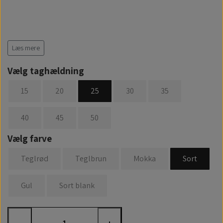
Læs mere
Vælg taghældning
15
20
25
30
35
40
45
50
Vælg farve
Teglrød
Teglbrun
Mokka
Sort
Gul
Sort blank