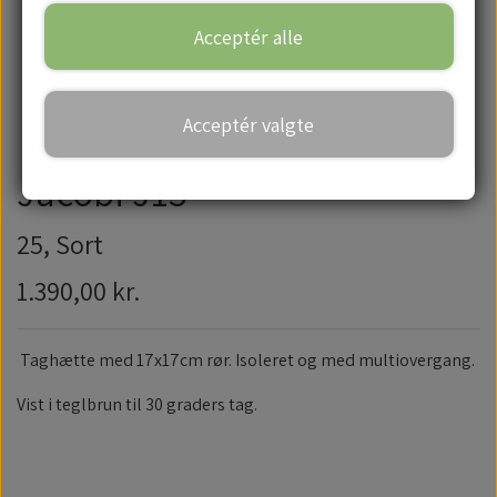
Acceptér alle
Handelsbetingelser
Acceptér valgte
Jacobi J15
25, Sort
1.390,00 kr.
Taghætte med 17x17cm rør. Isoleret og med multiovergang.
Vist i teglbrun til 30 graders tag.