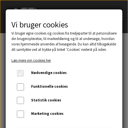
Vi bruger cookies
Vi bruger egne cookies og cookies fra tredjeparter til at personalisere
din brugeroplevelse, til markedsføring og til at undersøge, hvordan
vores hjemmeside anvendes af besøgende. Du kan altid tilbagekalde
dit samtykke ved at trykke på linket 'Cookies' nederst på siden.
Søg på navn af tagsten
Læs mere om cookies her
Et udsnit af eksempler på taghætter mm.
Nødvendige cookies
Galleri
Funktionelle cookies
Statistik cookies
Kontakt
Marketing cookies
Om os