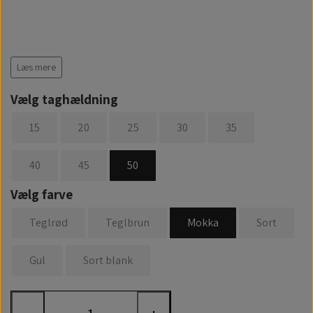
Læs mere
Vælg taghældning
15
20
25
30
35
40
45
50
Vælg farve
Teglrød
Teglbrun
Mokka
Sort
Gul
Sort blank