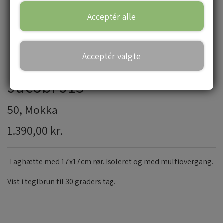
Acceptér alle
Handelsbetingelser
Acceptér valgte
Jacobi J15
50, Mokka
1.390,00 kr.
Taghætte med 17x17cm rør. Isoleret og med multiovergang.
Vist i teglbrun til 30 graders tag.