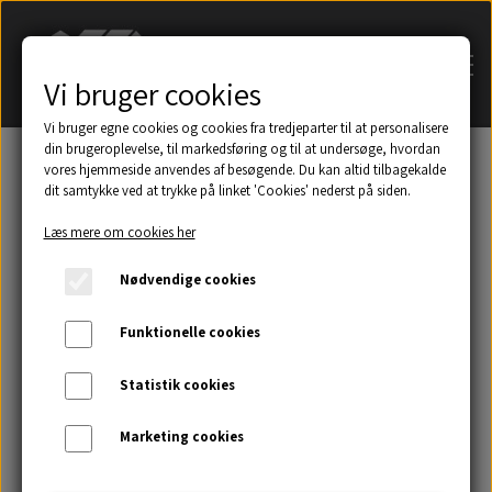
Vi bruger cookies
Vi bruger egne cookies og cookies fra tredjeparter til at personalisere
din brugeroplevelse, til markedsføring og til at undersøge, hvordan
vores hjemmeside anvendes af besøgende. Du kan altid tilbagekalde
dit samtykke ved at trykke på linket 'Cookies' nederst på siden.
Søg på navn af tagsten
Læs mere om cookies her
Et udsnit af eksempler på taghætter mm.
Nødvendige cookies
Galleri
Funktionelle cookies
Statistik cookies
Kontakt
Marketing cookies
Om os