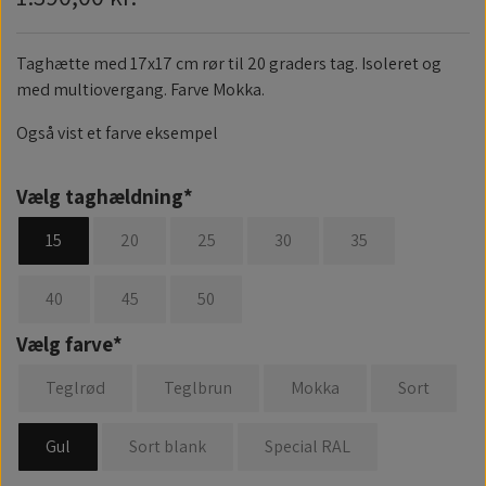
Taghætte med 17x17 cm rør til 20 graders tag. Isoleret og
med multiovergang. Farve Mokka.
Også vist et farve eksempel
Vælg taghældning*
15
20
25
30
35
40
45
50
Vælg farve*
Teglrød
Teglbrun
Mokka
Sort
Gul
Sort blank
Special RAL