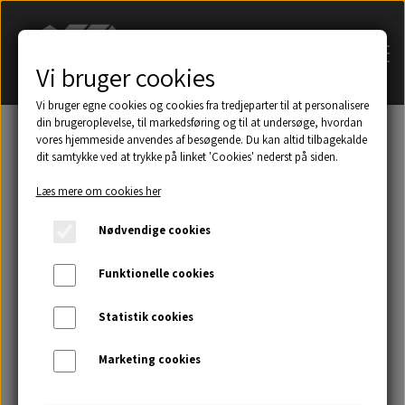
Vi bruger cookies
Vi bruger egne cookies og cookies fra tredjeparter til at personalisere
din brugeroplevelse, til markedsføring og til at undersøge, hvordan
vores hjemmeside anvendes af besøgende. Du kan altid tilbagekalde
dit samtykke ved at trykke på linket 'Cookies' nederst på siden.
Søg på navn af tagsten
Læs mere om cookies her
Et udsnit af eksempler på taghætter mm.
Nødvendige cookies
Galleri
Funktionelle cookies
Statistik cookies
Kontakt
Marketing cookies
Om os