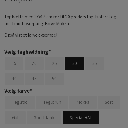
Taghætte med 17x17 cm rør til 20 graders tag. Isoleret og
med multiovergang. Farve Mokka.
Også vist et farve eksempel
Vælg taghældning*
15
20
25
30
35
40
45
50
Vælg farve*
Teglrød
Teglbrun
Mokka
Sort
Gul
Sort blank
Special RAL