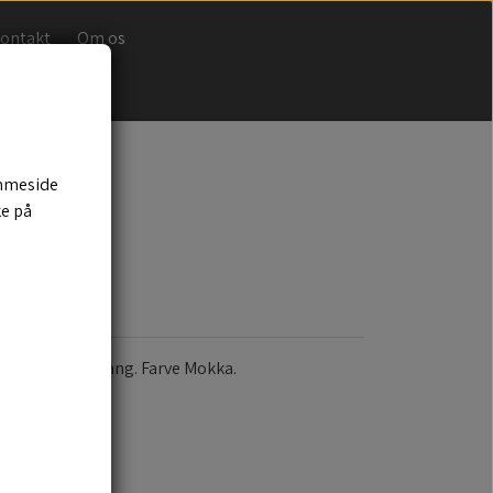
ontakt
Om os
emmeside
ke på
med multiovergang. Farve Mokka.