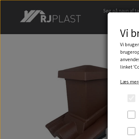
Søg på navn af t
Vi b
Vi bruger
brugerop
anvendes
linket 'C
Læs mere