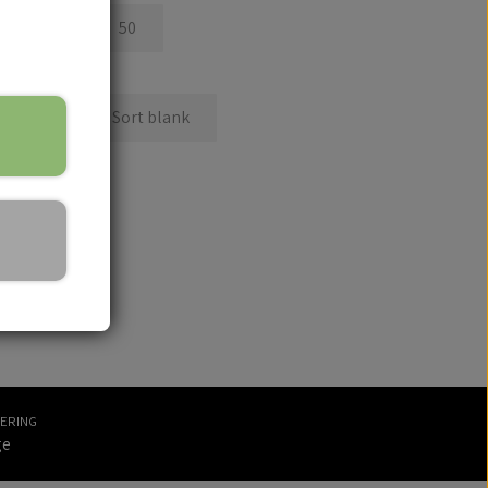
45
50
Gul
Sort blank
kurv
VERING
ge