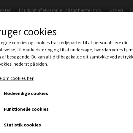
agsten
Et udsnit af eksempler på taghætter mm.
Galleri
K
Handelsbetingelser
ruger cookies
 egne cookies og cookies fra tredjeparter til at personalisere din
levelse, til markedsføring og til at undersøge, hvordan vores hj
Ceny 2
 af besøgende. Du kan altid tilbagekalde dit samtykke ved at tryk
ookies' nederst på siden.
30, Gul
 om cookies her
1.390,00 kr.
Nødvendige cookies
Taghætte med 17x17 cm rør til 20 graders tag. Isoleret og 
Funktionelle cookies
Også vist et farve eksempel
Statistik cookies
Vælg taghældning*