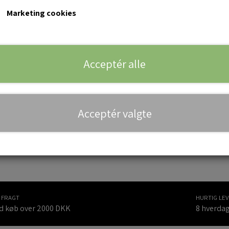
Marketing cookies
15
20
25
30
35
40
Vælg farve*
Teglrød
Teglbrun
Mokka
Sort
Acceptér alle
Special RAL
Acceptér valgte
Tilføj til 
−
+
I FRAGT
HURTIG LE
d køb over 2000 DKK
8 hverda