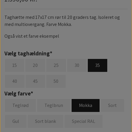
Taghætte med 17x17 cm rør til 20 graders tag. Isoleret og
med multiovergang. Farve Mokka.
Også vist et farve eksempel
Vælg taghældning*
15
20
25
30
35
40
45
50
Vælg farve*
Teglrød
Teglbrun
Mokka
Sort
Gul
Sort blank
Special RAL